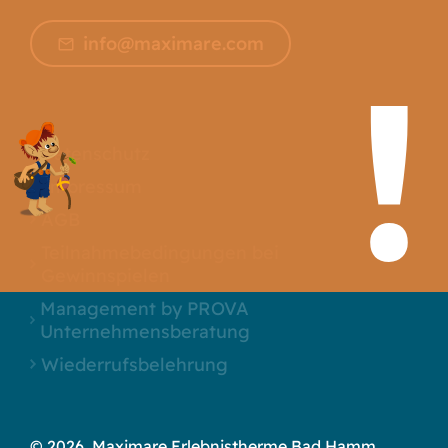
info@maximare.com
Datenschutz
Impressum
AGB
Teilnahmebedingungen bei
Gewinnspielen
Management by PROVA
Unternehmensberatung
Wiederrufsbelehrung
© 2026, Maximare Erlebnistherme Bad Hamm