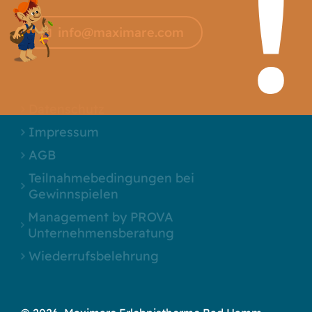
info@maximare.com
Datenschutz
Impressum
AGB
Teilnahmebedingungen bei
Gewinnspielen
Management by PROVA
Unternehmensberatung
Wiederrufsbelehrung