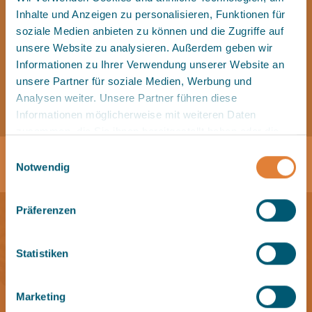
Medizin angewendet wird.
➤ 60 Min. (85,00 €) Inkl. Tagesnutzung der
Inhalte und Anzeigen zu personalisieren, Funktionen für
Saunawelt
➤ Verwöhnzeit: 60 Min. 95 € (inkl.
soziale Medien anbieten zu können und die Zugriffe auf
Eine chinesische Nacken- und
Tagesnutzung der Saunawelt (nicht an Sauna-
unsere Website zu analysieren. Außerdem geben wir
Schultermassage ist eine traditionelle
Jetzt einkaufen!
Eventtagen)
Informationen zu Ihrer Verwendung unserer Website an
Behandlungsmethode, um
unsere Partner für soziale Medien, Werbung und
Muskelverspannungen zu lösen, die
Jetzt einkaufen!
Analysen weiter. Unsere Partner führen diese
Durchblutung zu verbessern und den
Informationen möglicherweise mit weiteren Daten
Energiefluss (Qi) im Körper zu fördern.
zusammen, die Sie ihnen bereitgestellt haben oder die
Unterstützt wird dieser Anwendung mit einer
sie im Rahmen Ihrer Nutzung der Dienste gesammelt
warmen Nackenrolle.
Einwilligungsauswahl
haben.
Notwendig
➤ Verwöhnzeit: 25 Min. 39 €
Mehr Informationen finden Sie in der
Datenschutzerklärung
Jetzt einkaufen!
Präferenzen
.
Erholung pur
Statistiken
Marketing
Video starten