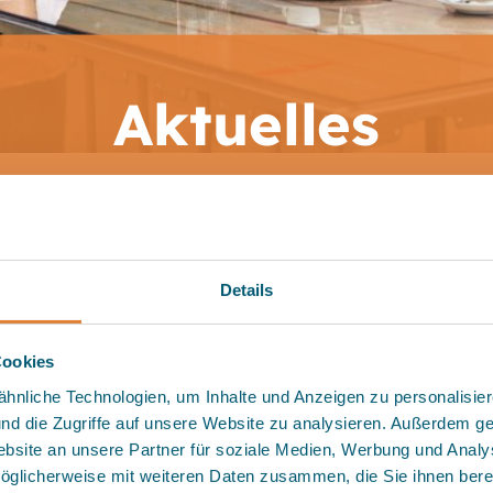
Aktuelles
Fr., 07. 08. 2026: SaunaEvent “Ch
Grill” bis 1 Uhr +++
 Täglicher Ferienspaß auf dem M
Details
Aquatrack von 11-18 Uhr (letzter
erienspaßtag: Mo., 31. 08 2026) +
Cookies
nliche Technologien, um Inhalte und Anzeigen zu personalisiere
nd die Zugriffe auf unsere Website zu analysieren. Außerdem ge
bsite an unsere Partner für soziale Medien, Werbung und Analy
öglicherweise mit weiteren Daten zusammen, die Sie ihnen bereit