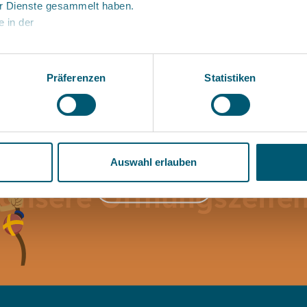
r Dienste gesammelt haben.
e in der
Präferenzen
Statistiken
Auswahl erlauben
zur Webseite
Unsere Öffnungszeite