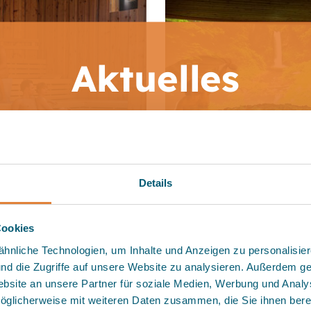
Aktuelles
Fr., 07. 08. 2026: SaunaEvent “Ch
Grill” bis 1 Uhr +++
 Täglicher Ferienspaß auf dem M
Details
Aquatrack von 11-18 Uhr (letzter
erienspaßtag: Mo., 31. 08 2026) +
Cookies
nliche Technologien, um Inhalte und Anzeigen zu personalisiere
nd die Zugriffe auf unsere Website zu analysieren. Außerdem ge
bsite an unsere Partner für soziale Medien, Werbung und Analy
öglicherweise mit weiteren Daten zusammen, die Sie ihnen bereit