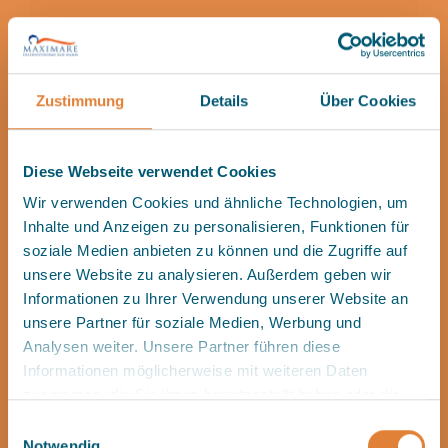
mehr erfahren
Zustimmung
Details
Über Cookies
Diese Webseite verwendet Cookies
Wir verwenden Cookies und ähnliche Technologien, um
Informationen als Download
Inhalte und Anzeigen zu personalisieren, Funktionen für
soziale Medien anbieten zu können und die Zugriffe auf
unsere Website zu analysieren. Außerdem geben wir
Aufgussplan
herunterladen
Informationen zu Ihrer Verwendung unserer Website an
unsere Partner für soziale Medien, Werbung und
Analysen weiter. Unsere Partner führen diese
Informationen möglicherweise mit weiteren Daten
zusammen, die Sie ihnen bereitgestellt haben oder die
sie im Rahmen Ihrer Nutzung der Dienste gesammelt
Einwilligungsauswahl
haben.
Notwendig