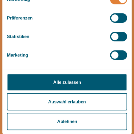
Weiterführende Inhalte
Mehr Informationen finden Sie in der
Datenschutzerklärung
Präferenzen
.
Aufgussplan
Statistiken
Saunanächte
Marketing
Frauensauna
Alle zulassen
Sauna-Tipps
Auswahl erlauben
Sauna-Lounge (Gastro)
Ablehnen